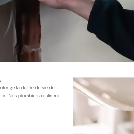
s
rolonge la durée de vie de
es. Nos plombiers réalisent