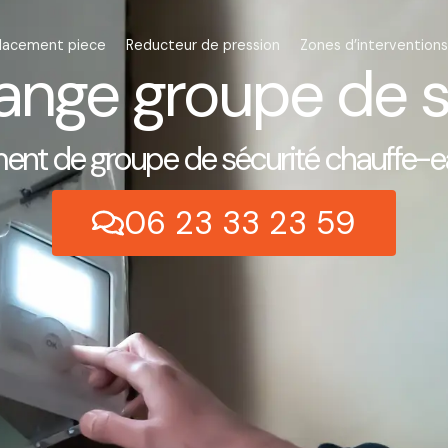
lacement piece
Reducteur de pression
Zones d’interventions
nge groupe de s
t de groupe de sécurité chauffe-eau
06 23 33 23 59