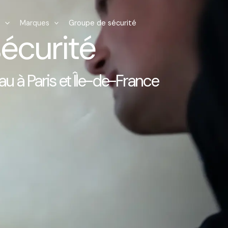
Marques
Groupe de sécurité
écurité
 à Paris et Île-de-France