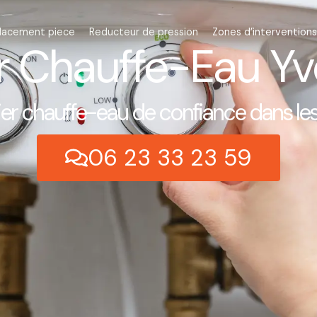
lacement piece
Reducteur de pression
Zones d’interventions
r Chauffe-Eau Yve
er chauffe-eau de confiance dans les 
06 23 33 23 59