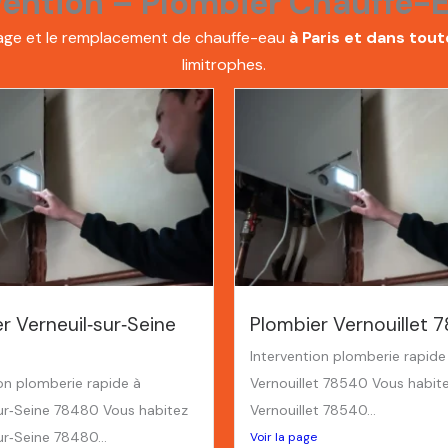
vention – Plombier Chauffe-E
nnage et le remplacement de chauffe-eau
à Paris et dans tout
limitrophes.
r Verneuil‑sur‑Seine
Plombier Vernouillet 
Intervention plomberie rapide
ion plomberie rapide à
Vernouillet 78540 Vous habit
sur‑Seine 78480 Vous habitez
Vernouillet 78540...
ur‑Seine 78480...
Voir la page