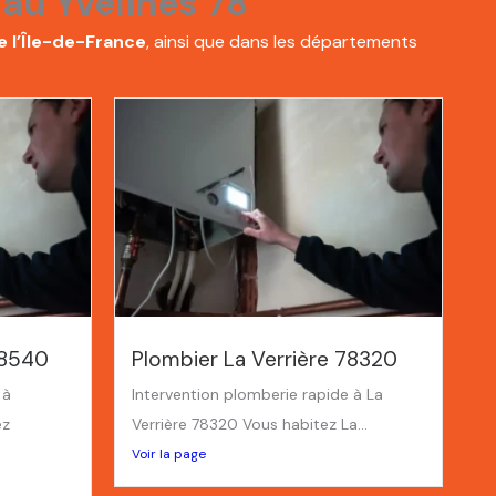
au Yvelines 78
e l’Île-de-France
, ainsi que dans les départements
78540
Plombier La Verrière 78320
 à
Intervention plomberie rapide à La
ez
Verrière 78320 Vous habitez La...
Voir la page