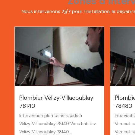
Zones d’inter
Nous intervenons
7j/7
pour l’installation, le dépa
Plombier Vélizy‑Villacoublay
Plombie
78140
78480
Intervention plomberie rapide à
Intervent
Vélizy‑Villacoublay 78140 Vous habitez
Verneuil‑
Vélizy‑Villacoublay 78140...
Verneuil‑s