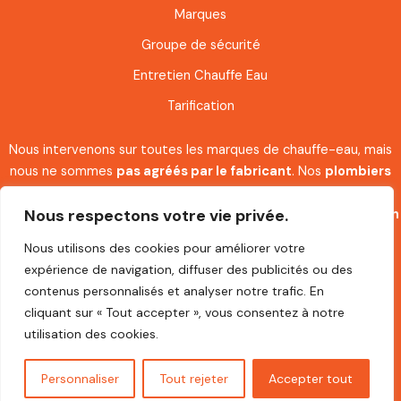
Marques
Groupe de sécurité
Entretien Chauffe Eau
Tarification
Nous intervenons sur toutes les marques de chauffe-eau, mais
nous ne sommes
pas agréés par le fabricant
. Nos
plombiers
spécialisés
disposent néanmoins de l’expertise et des
Nous respectons votre vie privée.
compétences nécessaires pour assurer l’
installation
, l’
entretien
et le
dépannage.
Nous utilisons des cookies pour améliorer votre
expérience de navigation, diffuser des publicités ou des
Chauffe-Eau Plombier intervient 7j/7 pour l’installation, le
contenus personnalisés et analyser notre trafic. En
dépannage et le remplacement de chauffe-eau à Paris (75) et
cliquant sur « Tout accepter », vous consentez à notre
dans toute l’Île-de-France : 92, 93, 94, 78, 95, 91, 77, ainsi que
utilisation des cookies.
dans les départements limitrophes (60, 28, 02, 27,45,51,76)
Personnaliser
Tout rejeter
Accepter tout