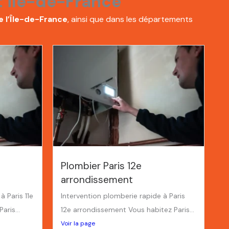
t Île-de-France
e l’Île-de-France
, ainsi que dans les départements
Plombier Paris 12e
arrondissement
à Paris 11e
Intervention plomberie rapide à Paris
ris...
12e arrondissement Vous habitez Paris...
Voir la page