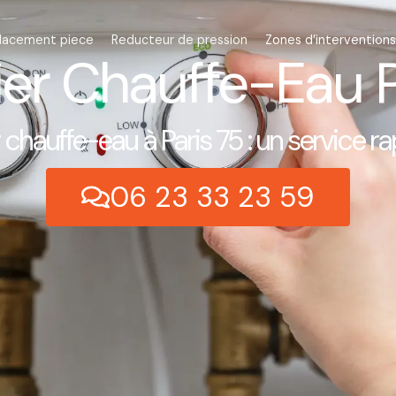
lacement piece
Reducteur de pression
Zones d’interventions
er Chauffe-Eau P
chauffe-eau à Paris 75 : un service ra
06 23 33 23 59