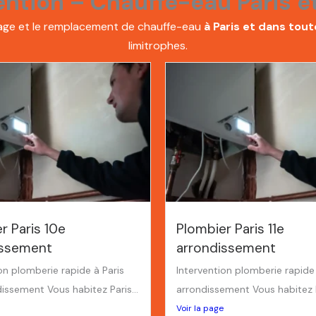
ention – Chauffe-eau Paris e
nnage et le remplacement de chauffe-eau
à Paris et dans tout
limitrophes.
r Paris 10e
Plombier Paris 11e
issement
arrondissement
on plomberie rapide à Paris
Intervention plomberie rapide 
issement Vous habitez Paris...
arrondissement Vous habitez Pa
Voir la page