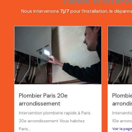
Zones d’interv
Nous intervenons
7j/7
pour l’installation, le dépa
Plombier Paris 20e
Plombie
arrondissement
arrond
Intervention plomberie rapide à Paris
Interventi
20e arrondissement Vous habitez
10e arrond
Paris...
Voir la page