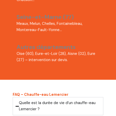
Seine-et-Marne (77)
Meaux, Melun, Chelles, Fontainebleau,
Montereau-Fault-Yonne…
Autres départements
Oise (60), Eure-et-Loir (28), Aisne (02), Eure
(27) – intervention sur devis.
FAQ – Chauffe-eau Lemercier
Quelle est la durée de vie d’un chauffe-eau
Lemercier ?