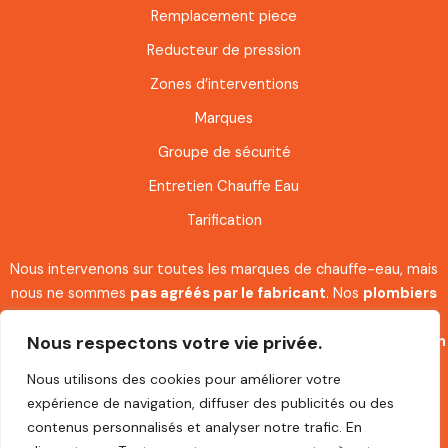
Remplacement piece
Reducteur de pression
Zones d’interventions
Marques
Groupe de sécurité
Entretien Chauffe Eau
Tarification
Nous intervenons sur toutes les marques de chauffe-eau, mais
nous ne sommes
pas agréés par le fabricant
. Nos
plombiers
spécialisés
disposent néanmoins de l’expertise et des
Nous respectons votre vie privée.
compétences nécessaires pour assurer l’
installation
, l’
entretien
et le
dépannage.
Nous utilisons des cookies pour améliorer votre
expérience de navigation, diffuser des publicités ou des
Chauffe-Eau Plombier intervient 7j/7 pour l’installation, le
contenus personnalisés et analyser notre trafic. En
dépannage et le remplacement de chauffe-eau à Paris (75) et