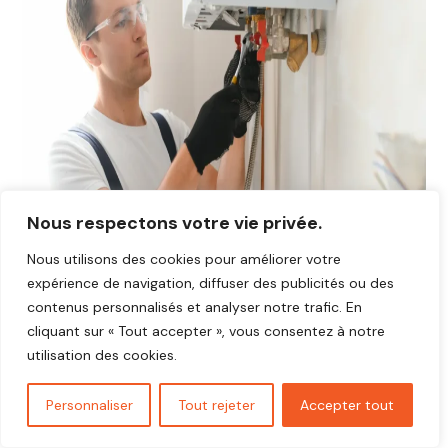
Nous respectons votre vie privée.
Nous utilisons des cookies pour améliorer votre
expérience de navigation, diffuser des publicités ou des
contenus personnalisés et analyser notre trafic. En
cliquant sur « Tout accepter », vous consentez à notre
Avis plombier Adainville 78113
utilisation des cookies.
Vous cherchez un plombier fiable et réactif dans
Adainville
78113
?
Personnaliser
Tout rejeter
Accepter tout
Découvrez les avis de nos clients satisfaits qui ont