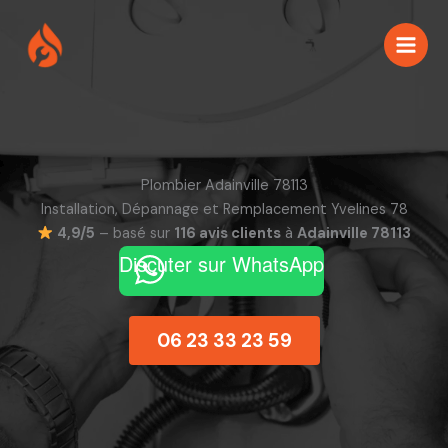
Aller
au
contenu
Plombier Adainville 78113
Installation, Dépannage et Remplacement Yvelines 78
4,9/5
– basé sur
116 avis clients
à
Adainville 78113
Discuter sur WhatsApp
06 23 33 23 59