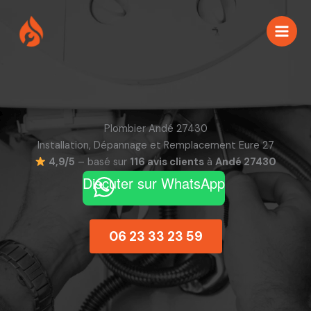
Aller
au
contenu
Plombier Andé 27430
Installation, Dépannage et Remplacement Eure 27
4,9/5
– basé sur
116 avis clients
à
Andé 27430
Discuter sur WhatsApp
06 23 33 23 59