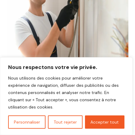
Nous respectons votre vie privée.
Nous utilisons des cookies pour améliorer votre
Avis plombier Andé 27430
expérience de navigation, diffuser des publicités ou des
Vous cherchez un plombier fiable et réactif dans
Andé
contenus personnalisés et analyser notre trafic. En
27430
?
cliquant sur « Tout accepter », vous consentez à notre
Découvrez les avis de nos clients satisfaits qui ont
utilisation des cookies.
bénéficié d’interventions rapides, soignées et au juste prix.
Nos artisans plombiers interviennent pour toutes vos
Personnaliser
Tout rejeter
Accepter tout
urgences,