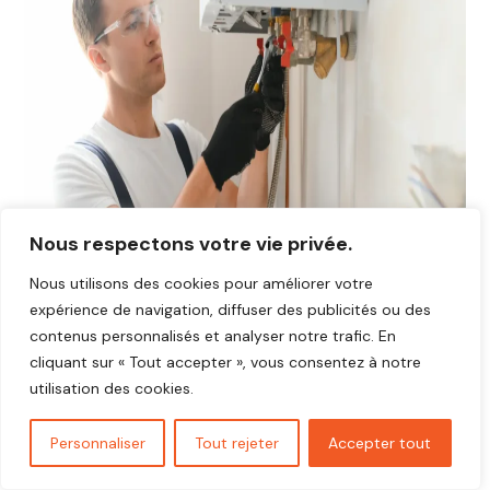
Nous respectons votre vie privée.
Nous utilisons des cookies pour améliorer votre
expérience de navigation, diffuser des publicités ou des
contenus personnalisés et analyser notre trafic. En
cliquant sur « Tout accepter », vous consentez à notre
Avis plombier Auffargis 78610
utilisation des cookies.
Vous cherchez un plombier fiable et réactif dans
Auffargis
78610
?
Personnaliser
Tout rejeter
Accepter tout
Découvrez les avis de nos clients satisfaits qui ont