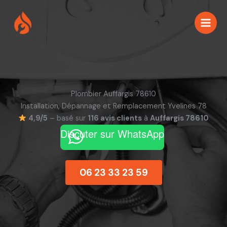
Aller
au
contenu
Plombier Auffargis 78610
Installation, Dépannage et Remplacement Yvelines 78
4,9/5
– basé sur
116 avis clients
à
Auffargis 78610
Discuter sur WhatsApp
06 23 33 23 59