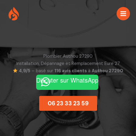
Aller
au
contenu
Plombier Authou 27290
Installation, Dépannage et Remplacement Eure 27
4,9/5
– basé sur
116 avis clients
à
Authou 27290
Discuter sur WhatsApp
06 23 33 23 59