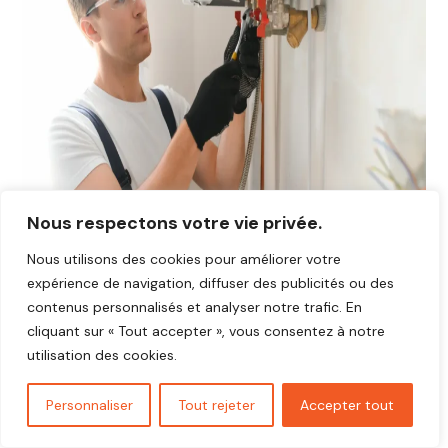
Nous respectons votre vie privée.
Nous utilisons des cookies pour améliorer votre
expérience de navigation, diffuser des publicités ou des
contenus personnalisés et analyser notre trafic. En
Avis plombier Authou 27290
cliquant sur « Tout accepter », vous consentez à notre
Vous cherchez un plombier fiable et réactif dans
Authou
utilisation des cookies.
27290
?
Découvrez les avis de nos clients satisfaits qui ont
Personnaliser
Tout rejeter
Accepter tout
bénéficié d’interventions rapides, soignées et au juste prix.