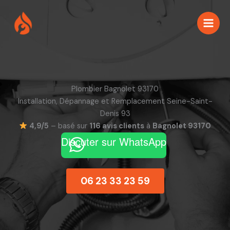
Aller
au
contenu
Plombier Bagnolet 93170
Installation, Dépannage et Remplacement Seine-Saint-
Denis 93
4,9/5
– basé sur
116 avis clients
à
Bagnolet 93170
Discuter sur WhatsApp
06 23 33 23 59