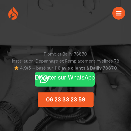
Aller
au
contenu
Plombier Bailly 78870
Installation, Dépannage et Remplacement Yvelines 78
4,9/5
– basé sur
116 avis clients
à
Bailly 78870
Discuter sur WhatsApp
06 23 33 23 59