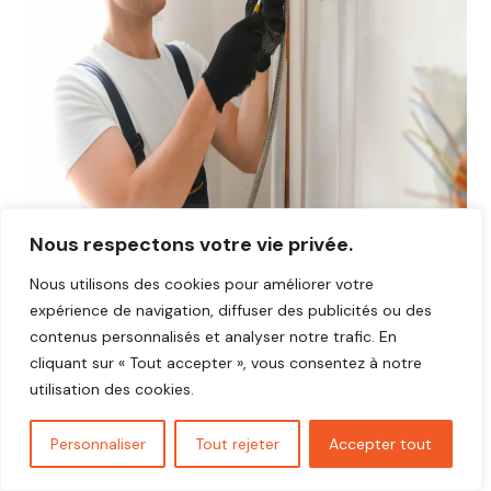
Nous respectons votre vie privée.
Nous utilisons des cookies pour améliorer votre
Avis plombier Bailly 78870
expérience de navigation, diffuser des publicités ou des
Vous cherchez un plombier fiable et réactif dans
Bailly
contenus personnalisés et analyser notre trafic. En
78870
?
cliquant sur « Tout accepter », vous consentez à notre
Découvrez les avis de nos clients satisfaits qui ont
utilisation des cookies.
bénéficié d’interventions rapides, soignées et au juste prix.
Nos artisans plombiers interviennent pour toutes vos
Personnaliser
Tout rejeter
Accepter tout
urgences,