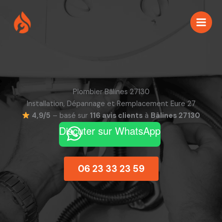
Aller
au
contenu
Plombier Bâlines 27130
Installation, Dépannage et Remplacement Eure 27
4,9/5
– basé sur
116 avis clients
à
Bâlines 27130
Discuter sur WhatsApp
06 23 33 23 59