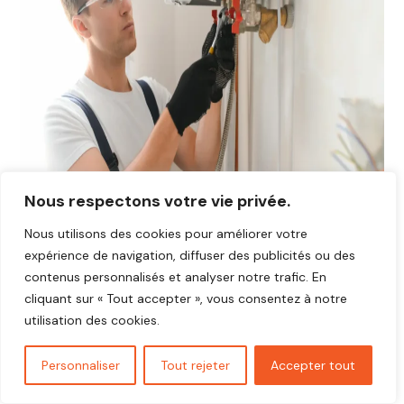
Nous respectons votre vie privée.
Nous utilisons des cookies pour améliorer votre
expérience de navigation, diffuser des publicités ou des
contenus personnalisés et analyser notre trafic. En
Avis plombier Bâlines 27130
cliquant sur « Tout accepter », vous consentez à notre
Vous cherchez un plombier fiable et réactif dans
Bâlines
utilisation des cookies.
27130
?
Découvrez les avis de nos clients satisfaits qui ont
Personnaliser
Tout rejeter
Accepter tout
bénéficié d’interventions rapides, soignées et au juste prix.