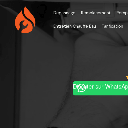
Aller
au
Depannage
Remplacement
Remp
contenu
Entretien Chauffe Eau
Tarification
Discuter sur WhatsA