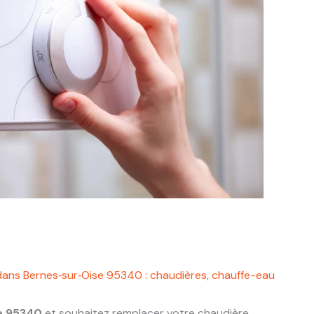
dans Bernes‑sur‑Oise 95340 : chaudières, chauffe-eau
e 95340
et souhaitez remplacer votre chaudière,