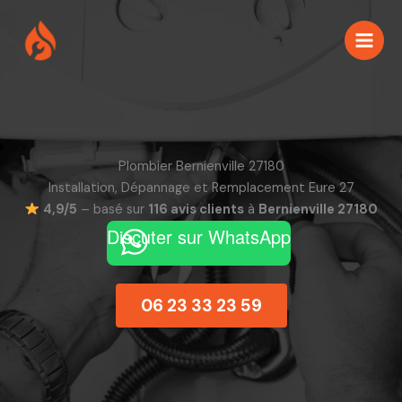
Aller
au
contenu
Plombier Bernienville 27180
Installation, Dépannage et Remplacement Eure 27
4,9/5
– basé sur
116 avis clients
à
Bernienville 27180
Discuter sur WhatsApp
06 23 33 23 59