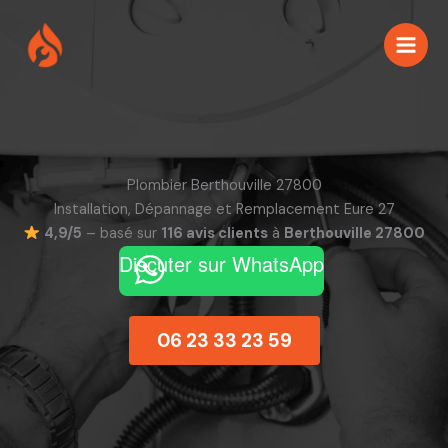
Aller
au
contenu
Plombier Berthouville 27800
Installation, Dépannage et Remplacement Eure 27
4,9/5
– basé sur
116 avis clients
à
Berthouville 27800
Discuter sur WhatsApp
06 23 33 23 59