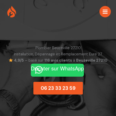
Aller
au
contenu
Plombier Beuzeville 27210
Installation, Dépannage et Remplacement Eure 27
4,9/5
– basé sur
116 avis clients
à
Beuzeville 27210
Discuter sur WhatsApp
06 23 33 23 59