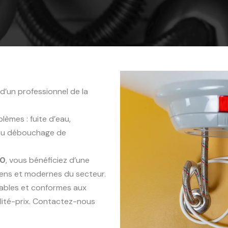
d’un professionnel de la
èmes : fuite d’eau,
 ou débouchage de
90
, vous bénéficiez d’une
iens et modernes du secteur.
rables et conformes aux
lité-prix. Contactez-nous