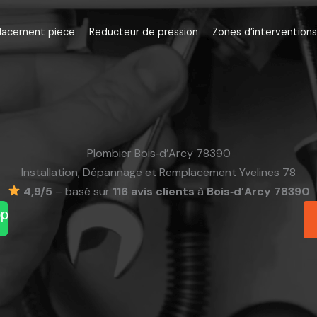
lacement piece
Reducteur de pression
Zones d’interventions
Plombier Bois‑d’Arcy 78390
Installation, Dépannage et Remplacement Yvelines 78
4,9/5
– basé sur
116 avis clients
à
Bois‑d’Arcy 78390
pp