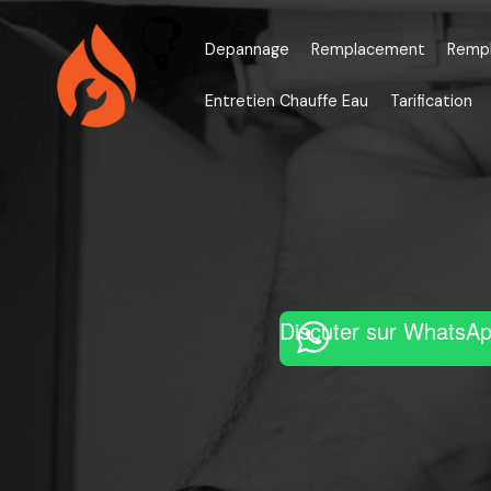
Aller
au
Depannage
Remplacement
Remp
contenu
Entretien Chauffe Eau
Tarification
Discuter sur WhatsA