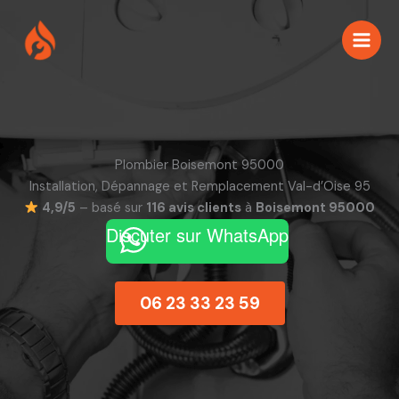
Aller
au
contenu
Plombier Boisemont 95000
Installation, Dépannage et Remplacement Val-d’Oise 95
4,9/5
– basé sur
116 avis clients
à
Boisemont 95000
Discuter sur WhatsApp
06 23 33 23 59