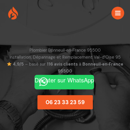
Aller
au
contenu
Plombier Bonneuil‑en‑France 95500
Installation, Dépannage et Remplacement Val-d’Oise 95
4,9/5
– basé sur
116 avis clients
à
Bonneuil‑en‑France
95500
Discuter sur WhatsApp
06 23 33 23 59