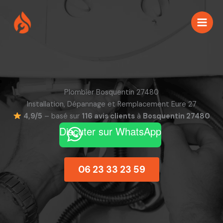
Aller
au
contenu
Plombier Bosquentin 27480
Installation, Dépannage et Remplacement Eure 27
4,9/5
– basé sur
116 avis clients
à
Bosquentin 27480
Discuter sur WhatsApp
06 23 33 23 59