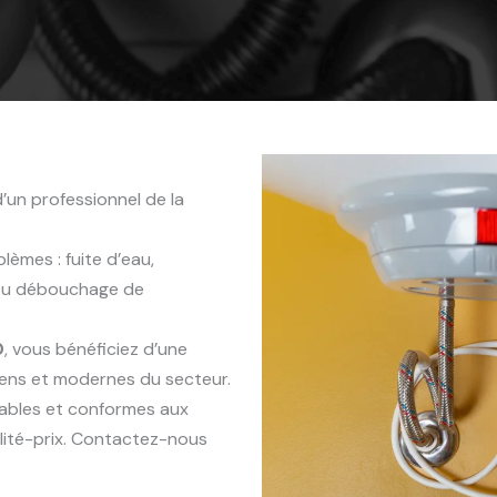
’un professionnel de la
èmes : fuite d’eau,
 ou débouchage de
0
, vous bénéficiez d’une
iens et modernes du secteur.
rables et conformes aux
lité-prix. Contactez-nous