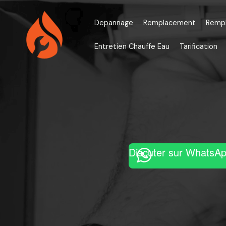
Aller
au
Depannage
Remplacement
Remp
contenu
Entretien Chauffe Eau
Tarification
Discuter sur WhatsA