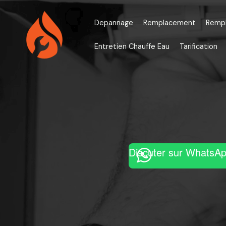
Aller
au
Depannage
Remplacement
Remp
contenu
Entretien Chauffe Eau
Tarification
Discuter sur WhatsA