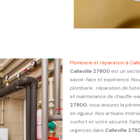
Plomberie et réparation à Call
Calleville 27800
est un secteu
savoir-faire et expérience. No
plomberie : réparation de fuite
et maintenance de chauffe-eau.
27800
, vous assurez la péren
en vigueur. Nos artisans inter
confort et votre sécurité. Fai
urgences dans
Calleville 278