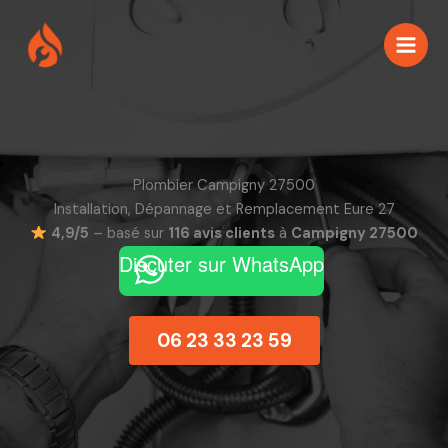
Aller
au
contenu
Plombier Campigny 27500
Installation, Dépannage et Remplacement Eure 27
4,9/5
– basé sur
116 avis clients
à
Campigny 27500
Discuter sur WhatsApp
06 23 33 23 59