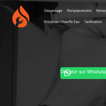
Aller
au
Depannage
Remplacement
Remp
contenu
Entretien Chauffe Eau
Tarification
Discuter sur WhatsA