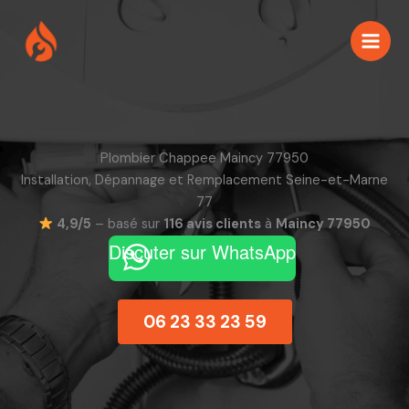
Aller
au
contenu
Plombier Chappee Maincy 77950
Installation, Dépannage et Remplacement Seine-et-Marne
77
4,9/5
– basé sur
116 avis clients
à
Maincy 77950
Discuter sur WhatsApp
06 23 33 23 59