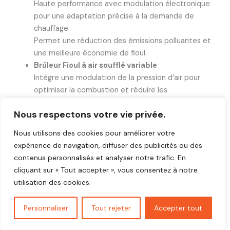
Haute performance avec modulation électronique
pour une adaptation précise à la demande de
chauffage.
Permet une réduction des émissions polluantes et
une meilleure économie de fioul.
Brûleur Fioul à air soufflé variable
Intègre une modulation de la pression d’air pour
optimiser la combustion et réduire les
consommations.
Nous respectons votre vie privée.
Compatible avec des chaudières à haut rendement.
Brûleur Fioul Dual Fuel
Nous utilisons des cookies pour améliorer votre
Modèle récent permettant l’utilisation de fioul ou de
expérience de navigation, diffuser des publicités ou des
gaz, offrant une flexibilité énergétique selon
contenus personnalisés et analyser notre trafic. En
disponibilité et coût des combustibles.
cliquant sur « Tout accepter », vous consentez à notre
utilisation des cookies.
Brûleurs Gaz Chappée
La gamme brûleurs gaz Chappée allie fiabilité et innovation,
Personnaliser
Tout rejeter
Accepter tout
depuis les modèles standards jusqu’aux brûleurs modulants
dernière génération compatibles chaudières à