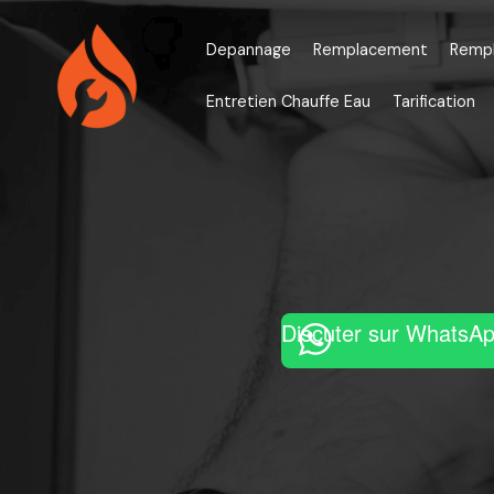
Aller
au
Depannage
Remplacement
Remp
contenu
Entretien Chauffe Eau
Tarification
Discuter sur WhatsA