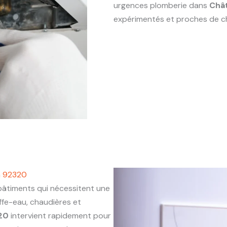
urgences plomberie dans
Chât
expérimentés et proches de c
n 92320
timents qui nécessitent une
ffe-eau, chaudières et
320
intervient rapidement pour