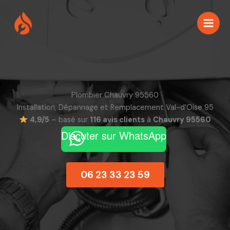
Aller
au
contenu
Plombier Chauvry 95560
Installation, Dépannage et Remplacement Val-d’Oise 95
4,9/5
– basé sur
116 avis clients
à
Chauvry 95560
Discuter sur WhatsApp
06 23 33 23 59