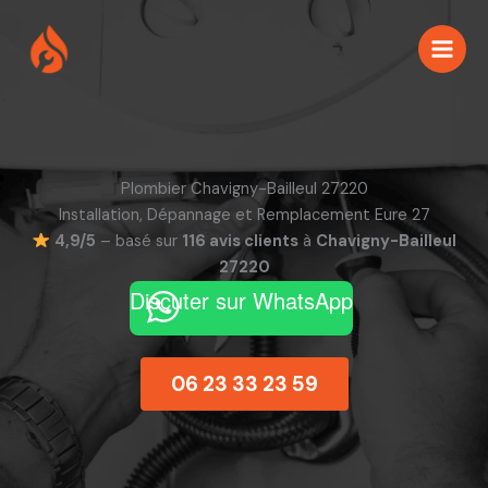
Aller
au
contenu
Plombier Chavigny-Bailleul 27220
Installation, Dépannage et Remplacement Eure 27
4,9/5
– basé sur
116 avis clients
à
Chavigny-Bailleul
27220
Discuter sur WhatsApp
06 23 33 23 59