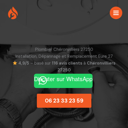
Aller
au
contenu
Plombier Chéronvilliers 27250
Installation, Dépannage et Remplacement Eure 27
4,9/5
– basé sur
116 avis clients
à
Chéronvilliers
27250
Discuter sur WhatsApp
06 23 33 23 59