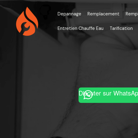
Aller
au
Depannage
Remplacement
Remp
contenu
Entretien Chauffe Eau
Tarification
Discuter sur WhatsA