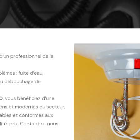
d’un professionnel de la
èmes : fuite d’eau,
 ou débouchage de
0
, vous bénéficiez d’une
iens et modernes du secteur.
rables et conformes aux
lité-prix. Contactez-nous