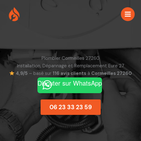
Aller
au
contenu
Plombier Cormeilles 27260
Installation, Dépannage et Remplacement Eure 27
4,9/5
– basé sur
116 avis clients
à
Cormeilles 27260
Discuter sur WhatsApp
06 23 33 23 59