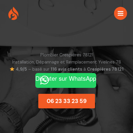
Aller
au
contenu
Plombier Crespières 78121
Installation, Dépannage et Remplacement Yvelines 78
4,9/5
– basé sur
116 avis clients
à
Crespières 78121
Discuter sur WhatsApp
06 23 33 23 59