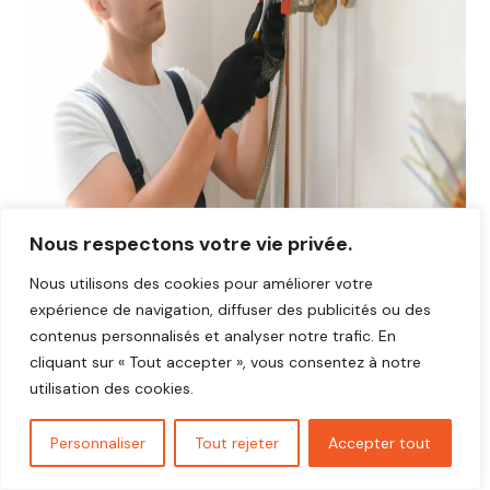
Nous respectons votre vie privée.
Nous utilisons des cookies pour améliorer votre
expérience de navigation, diffuser des publicités ou des
Avis plombier Croth 27530
contenus personnalisés et analyser notre trafic. En
Vous cherchez un plombier fiable et réactif dans
Croth
cliquant sur « Tout accepter », vous consentez à notre
27530
?
utilisation des cookies.
Découvrez les avis de nos clients satisfaits qui ont
bénéficié d’interventions rapides, soignées et au juste prix.
Personnaliser
Tout rejeter
Accepter tout
Nos artisans plombiers interviennent pour toutes vos