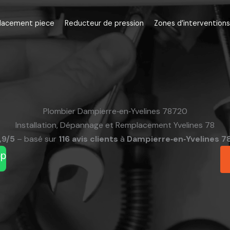
lacement piece
Reducteur de pression
Zones d’interventions
Plombier Dampierre‑en‑Yvelines 78720
Installation, Dépannage et Remplacement Yvelines 78
,9/5
– basé sur
116 avis clients
à
Dampierre‑en‑Yvelines 7
pp