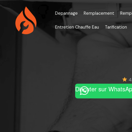
Aller
au
Depannage
Remplacement
Remp
contenu
Entretien Chauffe Eau
Tarification
4
Discuter sur WhatsA