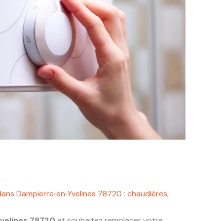
dans Dampierre‑en‑Yvelines 78720 : chaudières,
velines 78720
et souhaitez remplacer votre