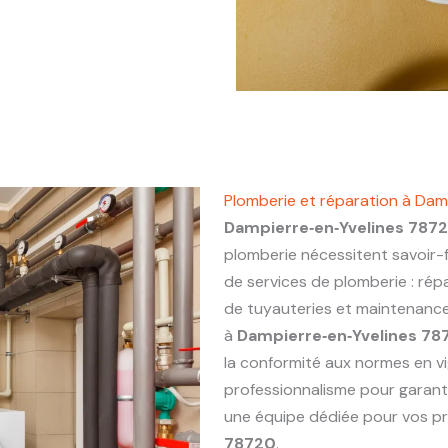
Plomberie et réparation à Dam
Dampierre‑en‑Yvelines 787
plomberie nécessitent savoir-f
de services de plomberie : répa
de tuyauteries et maintenance 
à
Dampierre‑en‑Yvelines 78
la conformité aux normes en vi
professionnalisme pour garanti
une équipe dédiée pour vos p
78720
.