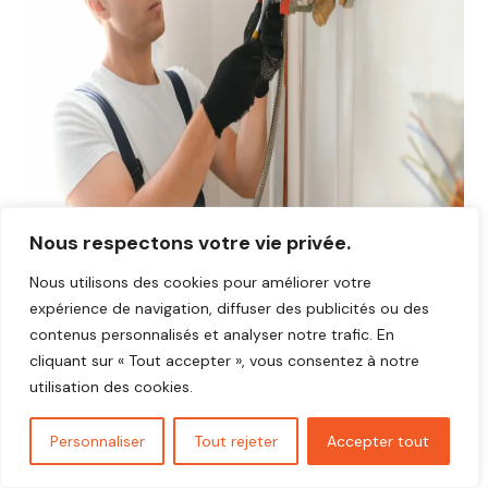
Nous respectons votre vie privée.
Nous utilisons des cookies pour améliorer votre
expérience de navigation, diffuser des publicités ou des
Avis plombier Droisy 27320
contenus personnalisés et analyser notre trafic. En
Vous cherchez un plombier fiable et réactif dans
Droisy
cliquant sur « Tout accepter », vous consentez à notre
27320
?
utilisation des cookies.
Découvrez les avis de nos clients satisfaits qui ont
bénéficié d’interventions rapides, soignées et au juste prix.
Personnaliser
Tout rejeter
Accepter tout
Nos artisans plombiers interviennent pour toutes vos