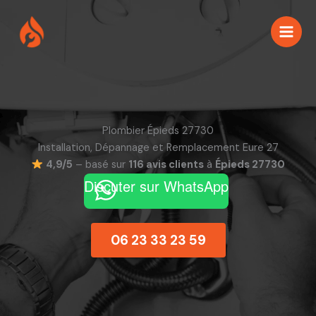
Aller
au
contenu
Plombier Épieds 27730
Installation, Dépannage et Remplacement Eure 27
4,9/5
– basé sur
116 avis clients
à
Épieds 27730
Discuter sur WhatsApp
06 23 33 23 59