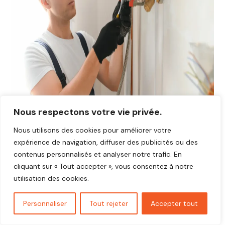
Nous respectons votre vie privée.
Nous utilisons des cookies pour améliorer votre
expérience de navigation, diffuser des publicités ou des
Avis plombier Épieds 27730
contenus personnalisés et analyser notre trafic. En
Vous cherchez un plombier fiable et réactif dans
Épieds
cliquant sur « Tout accepter », vous consentez à notre
27730
?
utilisation des cookies.
Découvrez les avis de nos clients satisfaits qui ont
bénéficié d’interventions rapides, soignées et au juste prix.
Personnaliser
Tout rejeter
Accepter tout
Nos artisans plombiers interviennent pour toutes vos