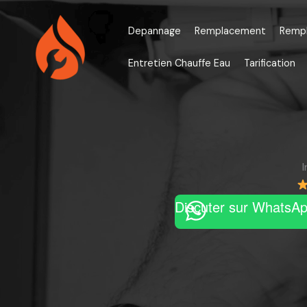
Aller
au
Depannage
Remplacement
Remp
contenu
Entretien Chauffe Eau
Tarification
Discuter sur WhatsA