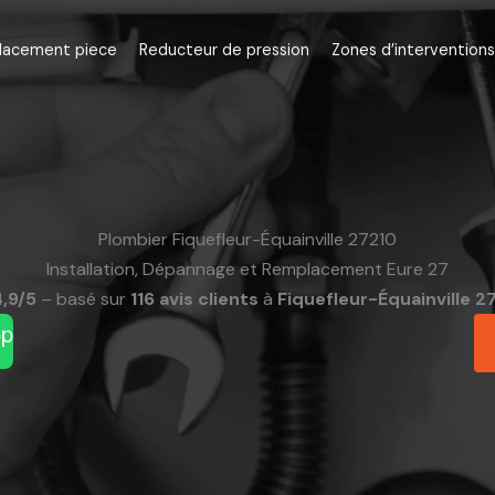
lacement piece
Reducteur de pression
Zones d’interventions
Plombier Fiquefleur-Équainville 27210
Installation, Dépannage et Remplacement Eure 27
4,9/5
– basé sur
116 avis clients
à
Fiquefleur-Équainville 2
pp