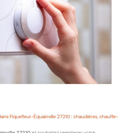
ans Fiquefleur-Équainville 27210 : chaudières, chauffe-
inville 27210
et souhaitez remplacer votre