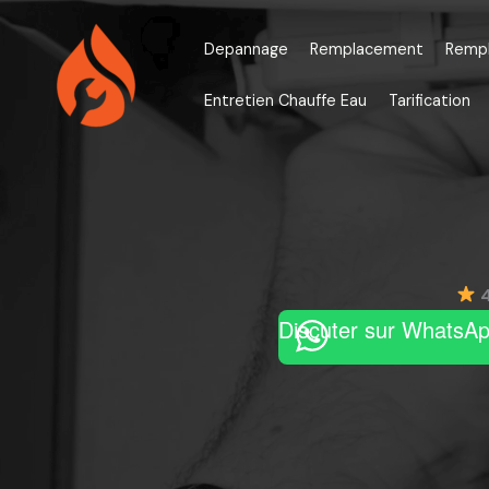
Aller
au
Depannage
Remplacement
Remp
contenu
Entretien Chauffe Eau
Tarification
Discuter sur WhatsA