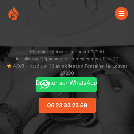
Aller
au
contenu
Plombier Fontaine-la-Louvet 27230
Installation, Dépannage et Remplacement Eure 27
4,9/5
– basé sur
116 avis clients
à
Fontaine-la-Louvet
27230
Discuter sur WhatsApp
06 23 33 23 59