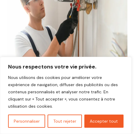
Nous respectons votre vie privée.
Nous utilisons des cookies pour améliorer votre
expérience de navigation, diffuser des publicités ou des
contenus personnalisés et analyser notre trafic. En
Avis plombier Foulbec 27210
cliquant sur « Tout accepter », vous consentez à notre
Vous cherchez un plombier fiable et réactif dans
Foulbec
utilisation des cookies.
27210
?
Découvrez les avis de nos clients satisfaits qui ont
Personnaliser
Tout rejeter
Accepter tout
bénéficié d’interventions rapides, soignées et au juste prix.