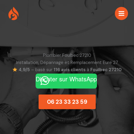
Aller
au
contenu
Plombier Foulbec 27210
Installation, Dépannage et Remplacement Eure 27
4,9/5
– basé sur
116 avis clients
à
Foulbec 27210
Discuter sur WhatsApp
06 23 33 23 59