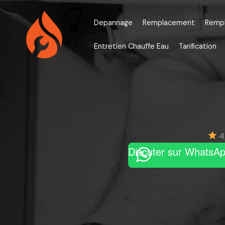
Aller
au
Depannage
Remplacement
Remp
contenu
Entretien Chauffe Eau
Tarification
4
Discuter sur WhatsA