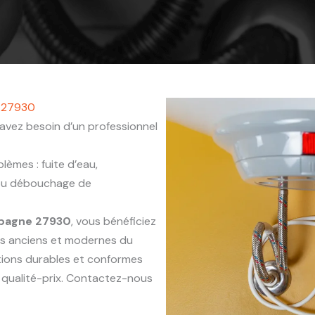
e 27930
avez besoin d’un professionnel
èmes : fuite d’eau,
 ou débouchage de
mpagne 27930
, vous bénéficiez
ts anciens et modernes du
ntions durables et conformes
 qualité-prix. Contactez-nous