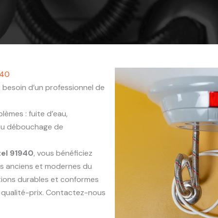
940
 besoin d’un professionnel de
èmes : fuite d’eau,
 ou débouchage de
el 91940
, vous bénéficiez
ts anciens et modernes du
ntions durables et conformes
 qualité-prix. Contactez-nous