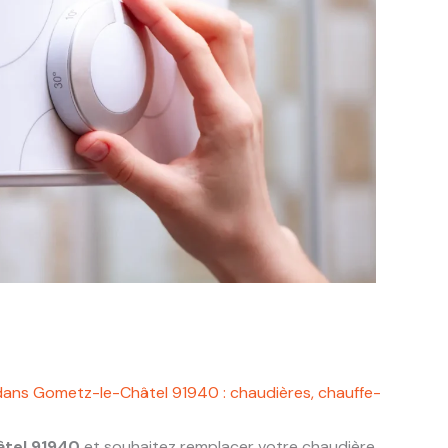
dans Gometz-le-Châtel 91940 : chaudières, chauffe-
tel 91940
et souhaitez remplacer votre chaudière,