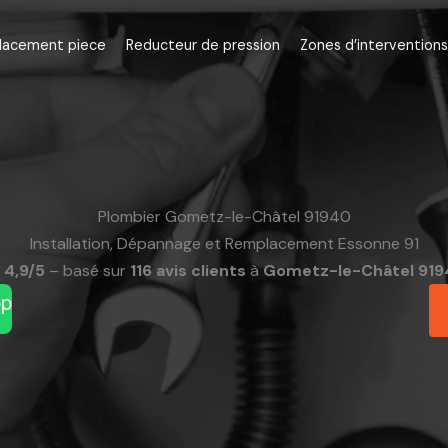
lacement piece
Reducteur de pression
Zones d’interventions
Plombier Gometz-le-Châtel 91940
Installation, Dépannage et Remplacement Essonne 91
4,9/5
– basé sur
116 avis clients
à
Gometz-le-Châtel 91
pp