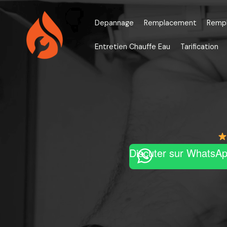
Aller
au
Depannage
Remplacement
Remp
contenu
Entretien Chauffe Eau
Tarification
Discuter sur WhatsA