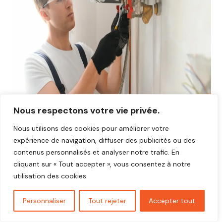
Nous respectons votre vie privée.
Nous utilisons des cookies pour améliorer votre
expérience de navigation, diffuser des publicités ou des
contenus personnalisés et analyser notre trafic. En
Avis plombier Groslay 95410
cliquant sur « Tout accepter », vous consentez à notre
Vous cherchez un plombier fiable et réactif dans
Groslay
utilisation des cookies.
95410
?
Découvrez les avis de nos clients satisfaits qui ont
Personnaliser
Tout rejeter
Accepter tout
bénéficié d’interventions rapides, soignées et au juste prix.