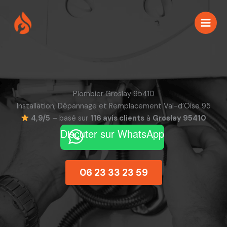
Aller
au
contenu
Plombier Groslay 95410
Installation, Dépannage et Remplacement Val-d’Oise 95
4,9/5
– basé sur
116 avis clients
à
Groslay 95410
Discuter sur WhatsApp
06 23 33 23 59