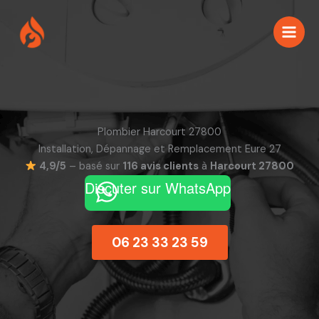
Aller
au
contenu
Plombier Harcourt 27800
Installation, Dépannage et Remplacement Eure 27
4,9/5
– basé sur
116 avis clients
à
Harcourt 27800
Discuter sur WhatsApp
06 23 33 23 59