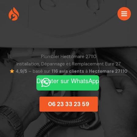
Aller
au
contenu
Plombier Hectomare 27110
Installation, Dépannage et Remplacement Eure 27
4,9/5
– basé sur
116 avis clients
à
Hectomare 27110
Discuter sur WhatsApp
06 23 33 23 59