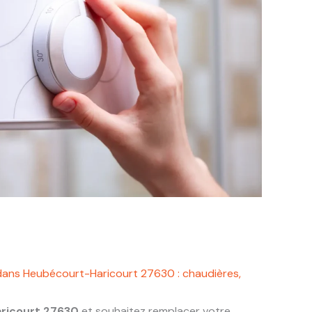
dans Heubécourt-Haricourt 27630 : chaudières,
ricourt 27630
et souhaitez remplacer votre