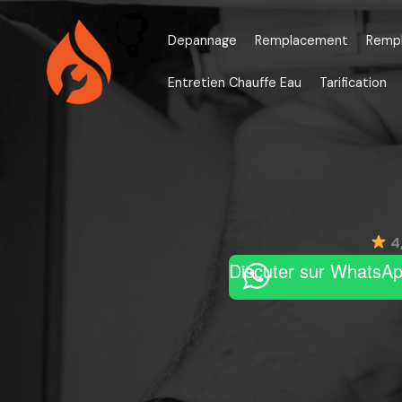
Aller
au
Depannage
Remplacement
Remp
contenu
Entretien Chauffe Eau
Tarification
4
Discuter sur WhatsA