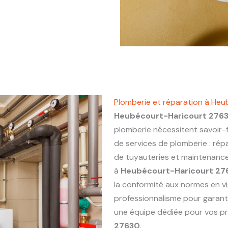
Plomberie et réparation à He
Heubécourt-Haricourt 276
plomberie nécessitent savoir-f
de services de plomberie : répa
de tuyauteries et maintenance 
à
Heubécourt-Haricourt 27
la conformité aux normes en vi
professionnalisme pour garanti
une équipe dédiée pour vos p
27630
.