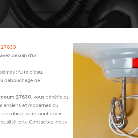
t 27630
avez besoin d’un
èmes : fuite d’eau,
 ou débouchage de
icourt 27630
, vous bénéficiez
ts anciens et modernes du
ntions durables et conformes
 qualité-prix. Contactez-nous