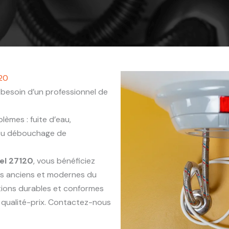
120
besoin d’un professionnel de
èmes : fuite d’eau,
 ou débouchage de
el 27120
, vous bénéficiez
ts anciens et modernes du
ntions durables et conformes
 qualité-prix. Contactez-nous