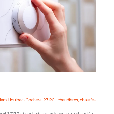
dans Houlbec-Cocherel 27120 : chaudières, chauffe-
rel 27120
et souhaitez remplacer votre chaudière,