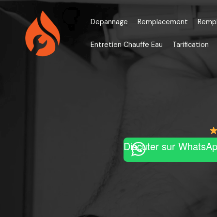
Aller
au
Depannage
Remplacement
Remp
contenu
Entretien Chauffe Eau
Tarification
Discuter sur WhatsA