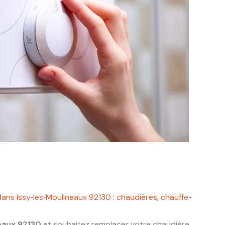
ans Issy‑les‑Moulineaux 92130 : chaudières, chauffe-
eaux 92130
et souhaitez remplacer votre chaudière,