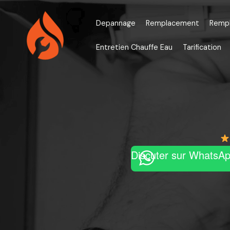
Aller
au
Depannage
Remplacement
Remp
contenu
Entretien Chauffe Eau
Tarification
Discuter sur WhatsA