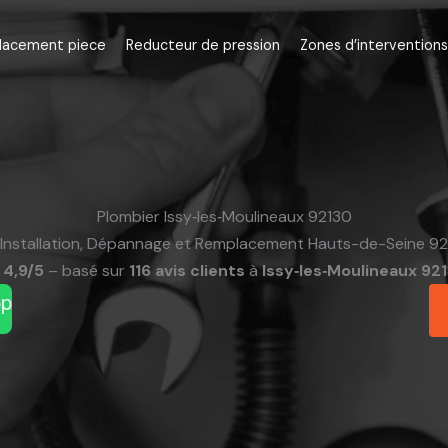
lacement piece
Reducteur de pression
Zones d’interventions
Plombier Issy‑les‑Moulineaux 92130
Installation, Dépannage et Remplacement Hauts-de-Seine 92
4,9/5
– basé sur
116 avis clients
à
Issy‑les‑Moulineaux 92
pp