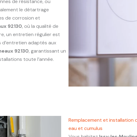
annes de résistance, ou
alement le détartrage
es de corrosion et
aux 92130
, où la qualité de
e, un entretien régulier est
s d’entretien adaptés aux
ineaux 92130
, garantissant un
tallations toute l’année.
Remplacement et installation d
eau et cumulus
Vous habitez
Issy‑les‑Moulin