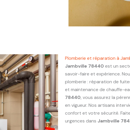
Plomberie et réparation à Jam
Jambville 78440
est un secte
savoir-faire et expérience. No
plomberie : réparation de fuite
et maintenance de chauffe-eau.
78440
, vous assurez la péren
en vigueur. Nos artisans inter
confort et votre sécurité. Fai
urgences dans
Jambville 78