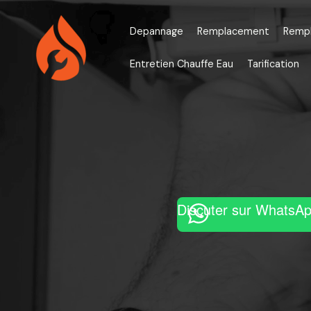
Aller
au
Depannage
Remplacement
Remp
contenu
Entretien Chauffe Eau
Tarification
Discuter sur WhatsA