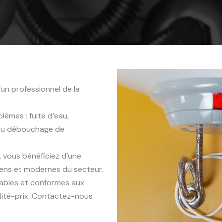
un professionnel de la
èmes : fuite d’eau,
 ou débouchage de
, vous bénéficiez d’une
iens et modernes du secteur.
rables et conformes aux
lité-prix. Contactez-nous