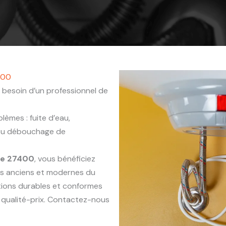
400
 besoin d’un professionnel de
èmes : fuite d’eau,
 ou débouchage de
be 27400
, vous bénéficiez
ts anciens et modernes du
ntions durables et conformes
 qualité-prix. Contactez-nous