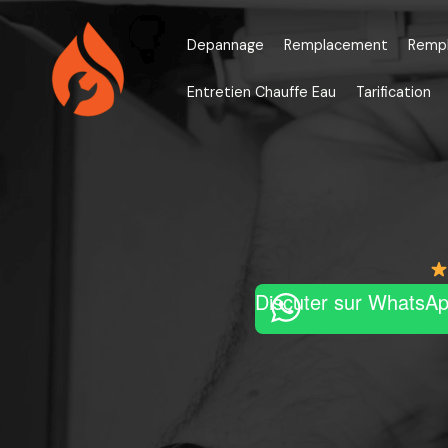
Aller
au
Depannage
Remplacement
Remp
contenu
Entretien Chauffe Eau
Tarification
Discuter sur WhatsA